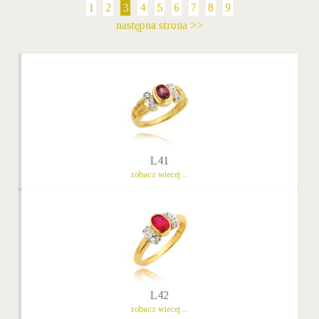
1
2
3
4
5
6
7
8
9
następna strona >>
L41
zobacz wiecej ...
L42
zobacz wiecej ...