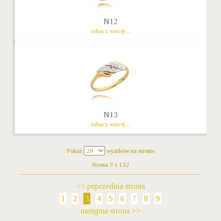
N12
zobacz wiecej ...
N13
zobacz wiecej ...
Pokaż
wyników na stronie
Strona 3 z 132
<< poprzednia strona
1
2
3
4
5
6
7
8
9
następna strona >>