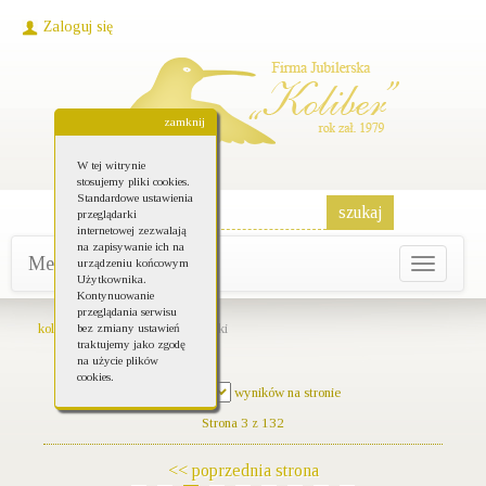
Zaloguj się
zamknij
W tej witrynie
stosujemy pliki cookies.
Standardowe ustawienia
przeglądarki
internetowej zezwalają
na zapisywanie ich na
Menu główne
urządzeniu końcowym
Toggle
Użytkownika.
navigati
Kontynuowanie
przeglądania serwisu
koliber-bizuteria.pl
Pierścionki
bez zmiany ustawień
traktujemy jako zgodę
na użycie plików
cookies.
Pokaż
wyników na stronie
Strona 3 z 132
<< poprzednia strona