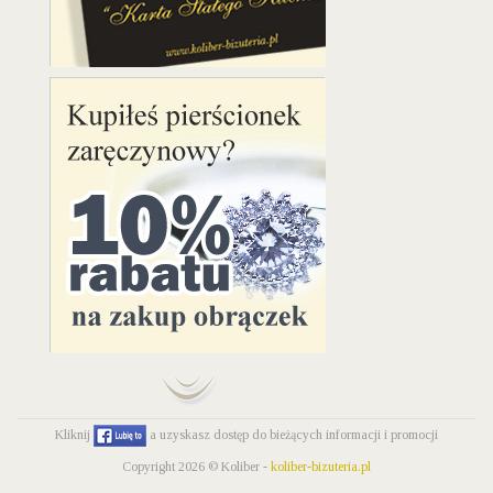
Kliknij
a uzyskasz dostęp do bieżących informacji i promocji
Copyright 2026 © Koliber -
koliber-bizuteria.pl