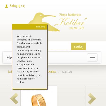
Zaloguj się
zamknij
W tej witrynie
stosujemy pliki cookies.
Standardowe ustawienia
przeglądarki
internetowej zezwalają
na zapisywanie ich na
Menu główne
urządzeniu końcowym
Toggle
Użytkownika.
navigati
Kontynuowanie
przeglądania serwisu
koliber-bizuteria.pl
Kolekcja Double
O.K-D5
bez zmiany ustawień
traktujemy jako zgodę
na użycie plików
cookies.