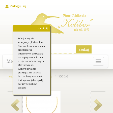
Zaloguj się
zamknij
W tej witrynie
stosujemy pliki cookies.
Standardowe ustawienia
przeglądarki
internetowej zezwalają
na zapisywanie ich na
Menu główne
urządzeniu końcowym
Toggle
Użytkownika.
navigati
Kontynuowanie
przeglądania serwisu
koliber-bizuteria.pl
Naszyjniki
KOL-2
bez zmiany ustawień
traktujemy jako zgodę
na użycie plików
cookies.