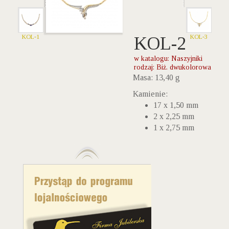
KOL-1
KOL-2
KOL-3
w katalogu: Naszyjniki
rodzaj: Biż. dwukolorowa
Masa: 13,40 g
Kamienie:
17 x 1,50 mm
2 x 2,25 mm
1 x 2,75 mm