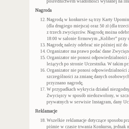
pośrednictwem wiadomości wysłanej na Inst
Nagroda
Nagrodą w konkursie są trzy Karty Upomink
(dla drugiego miejsca) oraz 50 zł (dla trz
z trzech zwycięzców. Nagrodę̨ można odebr
18:00 w salonie firmowym „Koliber” przy u
Nagrodę̨ należy odebrać nie później niż̇ do
Organizator ma prawo podać dane Zwycięz
Organizator nie ponosi odpowiedzialności 
leżących po stronie Uczestnika. W takim p
Organizator nie ponosi odpowiedzialności 
szczególności za zmianę̨ danych osobowyc
przyznano nagrodę̨.
W przypadkach wykrycia działań́ niezgodn
Zwycięzcy w sposób niedozwolony, w szczeg
prywatnych w serwisie Instagram, dany Uc
Reklamacje
Wszelkie reklamacje dotyczące sposobu pr
piśmie w czasie trwania Konkursu, jednak ni