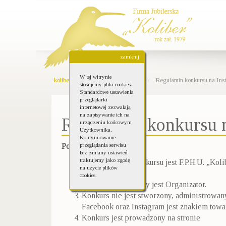
zamknij
W tej witrynie
koliber-bizuteria.pl
Aktualności
Regulamin konkursu na Ins
stosujemy pliki cookies.
Standardowe ustawienia
przeglądarki
internetowej zezwalają
na zapisywanie ich na
Regulamin konkursu n
urządzeniu końcowym
Użytkownika.
Kontynuowanie
Postanowienia ogólne
przeglądania serwisu
bez zmiany ustawień
traktujemy jako zgodę
Organizatorem konkursu jest F.P.H.U. „Koli
na użycie plików
728-234-89-81
cookies.
Fundatorem nagrody jest Organizator.
Konkurs nie jest stworzony, administrowan
Facebook oraz Instagram jest znakiem tow
Konkurs jest prowadzony na stronie