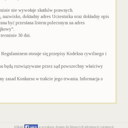
minie nie wywołuje skutków prawnych.
, nazwisko, dokładny adres Uczestnika oraz dokładny opis
inna być przesłana listem poleconym na adres
jkowy”.
terminie 30 dni.
Regulaminem stosuje się̨ przepisy Kodeksu cywilnego i
rsu będą rozwiązywane przez sąd powszechny właściwy
y zasad Konkursu w trakcie jego trwania. Informacja o
Kliknij
a uzyskasz dostęp do bieżących informacji i promocji