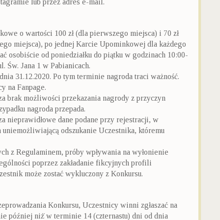
agramie lub przez adres e-mail.
owe o wartości 100 zł (dla pierwszego miejsca) i 70 zł
eciego miejsca), po jednej Karcie Upominkowej dla każdego
ać osobiście od poniedziałku do piątku w godzinach 10:00-
l. Św. Jana 1 w Pabianicach.
 dnia 31.12.2020. Po tym terminie nagroda traci ważność.
cy na Fanpage.
za brak możliwości przekazania nagrody z przyczyn
rzypadku nagroda przepada.
za nieprawidłowe dane podane przy rejestracji, w
h uniemożliwiającą odszukanie Uczestnika, któremu
ych z Regulaminem, próby wpływania na wyłonienie
ólności poprzez zakładanie fikcyjnych profili
zestnik może zostać wykluczony z Konkursu.
zeprowadzania Konkursu, Uczestnicy winni zgłaszać na
e później niż̇ w terminie 14 (czternastu) dni od dnia