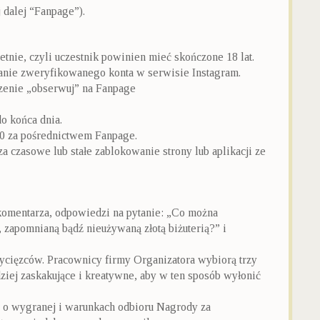
 dalej “Fanpage”).
etnie, czyli uczestnik powinien mieć skończone 18 lat.
danie zweryfikowanego konta w serwisie Instagram.
czenie „obserwuj” na Fanpage
o końca dnia.
20 za pośrednictwem Fanpage.
a czasowe lub stałe zablokowanie strony lub aplikacji ze
komentarza, odpowiedzi na pytanie: „Co można
, zapomnianą bądź nieużywaną złotą biżuterią?” i
ycięzców. Pracownicy firmy Organizatora wybiorą trzy
ziej zaskakujące i kreatywne, aby w ten sposób wyłonić
 o wygranej i warunkach odbioru Nagrody za