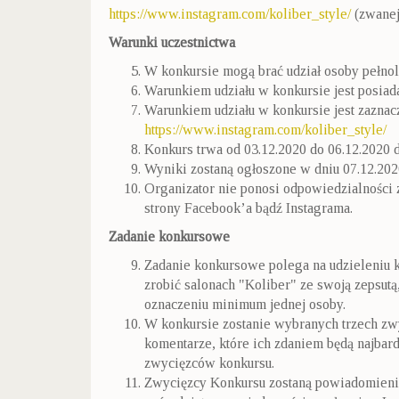
https://www.instagram.com/koliber_style/
(zwanej
Warunki uczestnictwa
W konkursie mogą brać udział osoby pełnol
Warunkiem udziału w konkursie jest posia
Warunkiem udziału w konkursie jest zazna
https://www.instagram.com/koliber_style/
Konkurs trwa od 03.12.2020 do 06.12.2020 d
Wyniki zostaną ogłoszone w dniu 07.12.20
Organizator nie ponosi odpowiedzialności z
strony Facebook’a bądź Instagrama.
Zadanie konkursowe
Zadanie konkursowe polega na udzieleniu 
zrobić salonach "Koliber" ze swoją zepsutą
oznaczeniu minimum jednej osoby.
W konkursie zostanie wybranych trzech zw
komentarze, które ich zdaniem będą najbard
zwycięzców konkursu.
Zwycięzcy Konkursu zostaną powiadomieni